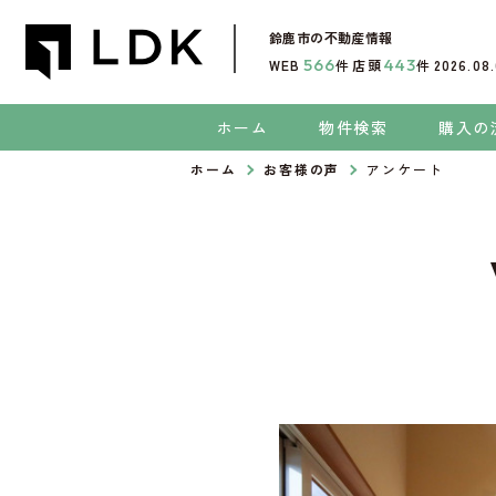
鈴鹿市
の不動産情報
566
443
WEB
件
店頭
件
2026.08
ホーム
物件検索
購入の
ホーム
お客様の声
アンケート