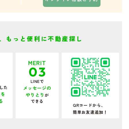
て、
もっと便利に不動産探し
T
MERIT
2
03
LINEで
した
メッセージの
報を
やりとり
が
る
できる
QRコードから、
簡単お友達追加！