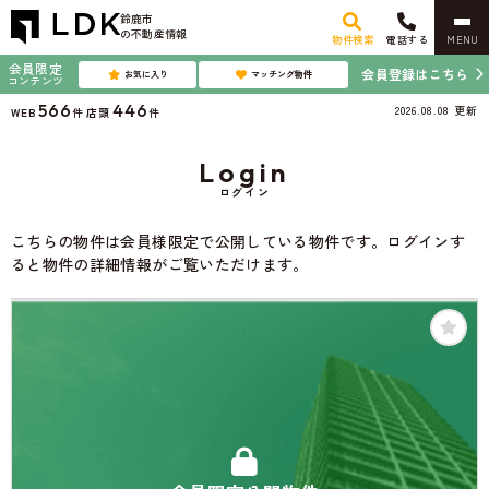
鈴鹿市
の不動産情報
物件検索
電話する
MENU
会員限定
会員登録はこちら
お気に入り
マッチング物件
コンテンツ
566
446
2026.08.08
更新
WEB
件
店頭
件
Login
ログイン
こちらの物件は会員様限定で公開している物件です。ログインす
ると物件の詳細情報がご覧いただけます。