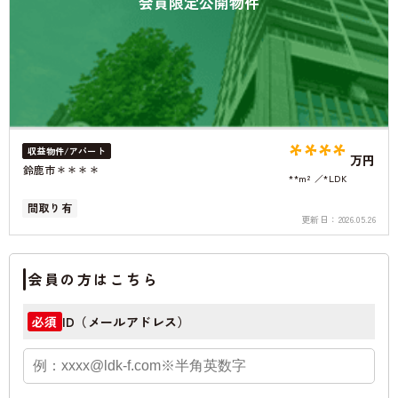
会員限定公開物件
****
収益物件/アパート
万円
鈴鹿市＊＊＊＊
**m²
*LDK
間取り有
更新日：
2026.05.26
会員の方はこちら
ID（メールアドレス）
必須