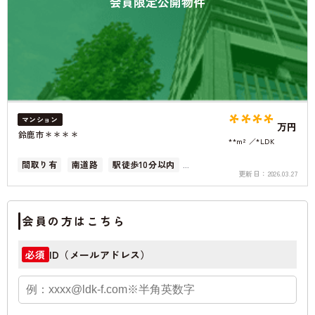
会員限定公開物件
****
マンション
万円
鈴鹿市＊＊＊＊
**m²
*LDK
間取り有
南道路
駅徒歩10分以内
更新日：
2026.03.27
ペット可
南面バルコニー
会員の方はこちら
ID（メールアドレス）
必須