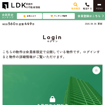
鈴鹿市
の不動産情報
物件検索
電話する
MENU
会員限定
会員登録はこちら
お気に入り
マッチング物件
コンテンツ
560
449
2026.08.06
更新
WEB
件
店頭
件
Login
ログイン
こちらの物件は会員様限定で公開している物件です。ログインす
ると物件の詳細情報がご覧いただけます。