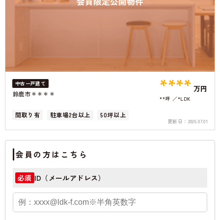
会員限定公開物件
****
中古一戸建て
万円
鈴鹿市＊＊＊＊
**坪
*LDK
間取り有
駐車場2台以上
50坪以上
更新日：
2026.07.01
会員の方はこちら
ID（メールアドレス）
必須