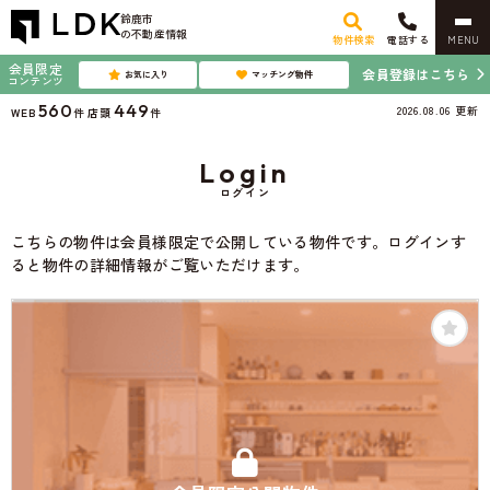
鈴鹿市
の不動産情報
物件検索
電話する
MENU
会員限定
会員登録はこちら
お気に入り
マッチング物件
コンテンツ
560
449
2026.08.06
更新
WEB
件
店頭
件
Login
ログイン
こちらの物件は会員様限定で公開している物件です。ログインす
ると物件の詳細情報がご覧いただけます。