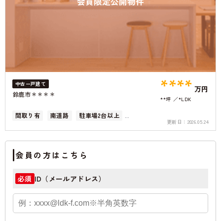
会員限定公開物件
****
中古一戸建て
万円
鈴鹿市＊＊＊＊
**坪
*LDK
間取り有
南道路
駐車場2台以上
更新日：
2026.05.24
50坪以上
オール電化
会員の方はこちら
ID（メールアドレス）
必須