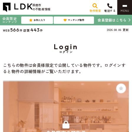
鈴鹿市
の不動産情報
物件検索
電話する
MENU
会員限定
会員登録はこちら
お気に入り
マッチング物件
コンテンツ
566
443
2026.08.06
更新
WEB
件
店頭
件
Login
ログイン
こちらの物件は会員様限定で公開している物件です。ログインす
ると物件の詳細情報がご覧いただけます。