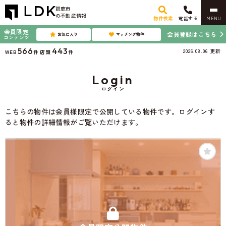
鈴鹿市
の不動産情報
物件検索
電話する
MENU
会員限定
会員登録はこちら
お気に入り
マッチング物件
コンテンツ
566
443
2026.08.06
更新
WEB
件
店頭
件
Login
ログイン
こちらの物件は会員様限定で公開している物件です。ログインす
ると物件の詳細情報がご覧いただけます。