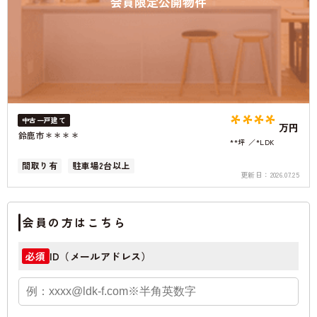
会員限定公開物件
****
中古一戸建て
万円
鈴鹿市＊＊＊＊
**坪
*LDK
間取り有
駐車場2台以上
更新日：
2026.07.25
会員の方はこちら
ID（メールアドレス）
必須