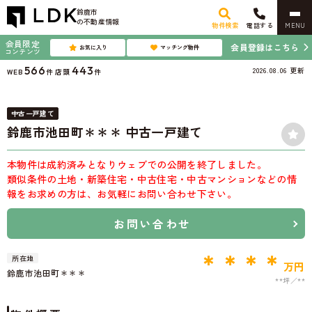
鈴鹿市
の不動産情報
物件検索
電話する
MENU
会員限定
会員登録はこちら
お気に入り
マッチング物件
コンテンツ
566
443
2026.08.06
更新
WEB
件
店頭
件
中古一戸建て
鈴鹿市池田町＊＊＊ 中古一戸建て
本物件は成約済みとなりウェブでの公開を終了しました。
類似条件の土地・新築住宅・中古住宅・中古マンションなどの情
報をお求めの方は、お気軽にお問い合わせ下さい。
お問い合わせ
＊＊＊＊
所在地
万円
鈴鹿市池田町＊＊＊
**坪
**