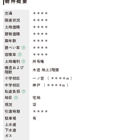
物件概要
交通
＊＊＊＊
接道状況
＊＊＊＊
土地面積
＊＊＊＊
建物面積
＊＊＊＊
築年数
＊＊＊＊
建ぺい率
＊＊＊＊
容積率
＊＊＊＊
土地権利
所有権
構造および
木造 地上2階建
階数
小学校区
一ノ宮 （ ＊＊＊＊m ）
中学校区
神戸 （ ＊＊＊＊m ）
私道負担
地目
宅地
現況
空
引渡時期
＊＊＊＊
駐車場
有
上水道
下水道
ガス