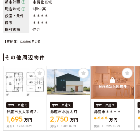
都市計画
市街化区域
用途地域
1種中高
設備・条件
＊＊＊＊
備考
＊＊＊＊
取引態様
仲介
【更新日】2026年03月27日
その他周辺物件
会員限定公開物件
中古一戸建て
中古一戸建て
中古一戸建て
鈴鹿市長太栄町２丁
鈴鹿市北長太町
鈴鹿市＊＊＊＊
目
1,695
2,750
****
万円
万円
万円
更新日：
2026.06.26
更新日：
2026.07.03
更新日：
2026.06.29