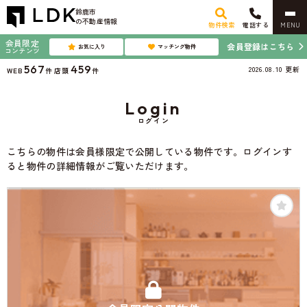
鈴鹿市
の不動産情報
物件検索
電話する
MENU
会員限定
会員登録はこちら
お気に入り
マッチング物件
コンテンツ
567
459
2026.08.10
更新
WEB
件
店頭
件
Login
ログイン
こちらの物件は会員様限定で公開している物件です。ログインす
ると物件の詳細情報がご覧いただけます。