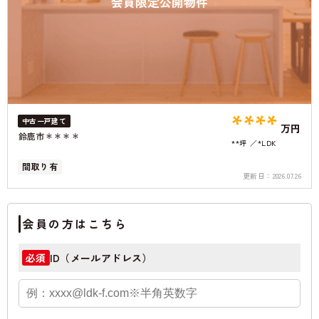
会員限定公開物件
****
中古一戸建て
万円
鈴鹿市＊＊＊＊
**坪
*LDK
間取り有
更新日：
2026.07.26
会員の方はこちら
ID（メールアドレス）
必須