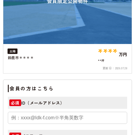
会員限定公開物件
****
土地
万円
鈴鹿市＊＊＊＊
**坪
更新日：
2026.07.28
会員の方はこちら
ID（メールアドレス）
必須