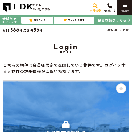
鈴鹿市
の不動産情報
物件検索
電話する
MENU
会員限定
会員登録はこちら
お気に入り
マッチング物件
コンテンツ
566
456
2026.08.10
更新
WEB
件
店頭
件
Login
ログイン
こちらの物件は会員様限定で公開している物件です。ログインす
ると物件の詳細情報がご覧いただけます。