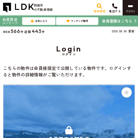
鈴鹿市
の不動産情報
物件検索
電話する
MENU
会員限定
会員登録はこちら
お気に入り
マッチング物件
コンテンツ
566
443
2026.08.06
更新
WEB
件
店頭
件
Login
ログイン
こちらの物件は会員様限定で公開している物件です。ログインす
ると物件の詳細情報がご覧いただけます。