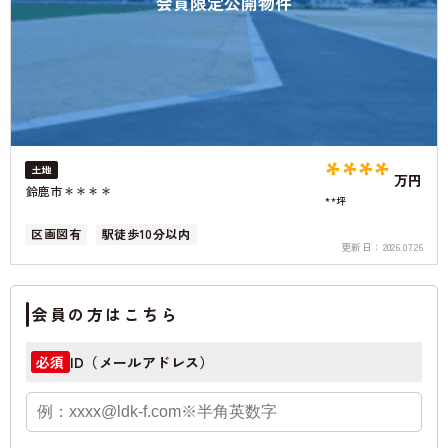
会員限定公開物件
****
土地
万円
鈴鹿市＊＊＊＊
**坪
区画図有
駅徒歩10分以内
更新日：
2026.07.26
会員の方はこちら
ID（メールアドレス）
必須