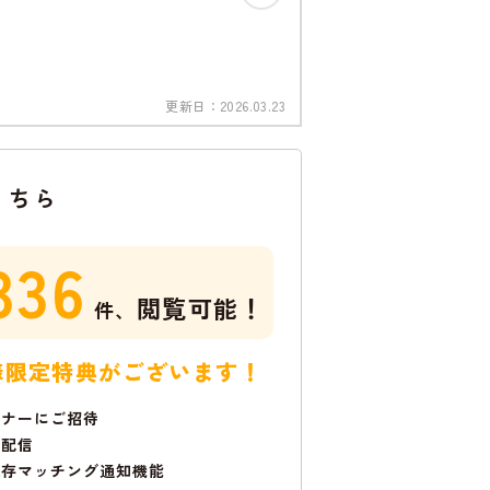
更新日：
2026.03.23
こちら
336
閲覧可能！
件、
様限定特典がございます！
ミナーにご招待
で配信
保存マッチング通知機能