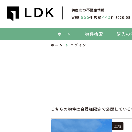
鈴鹿市
の不動産情報
566
443
WEB
件
店頭
件
2026.08
ホーム
物件検索
購入の
ホーム
ログイン
こちらの物件は会員様限定で公開している
土地