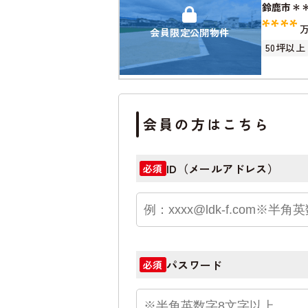
鈴鹿市＊
****
会員限定公開物件
50坪以上
会員の方はこちら
ID（メールアドレス）
必須
パスワード
必須