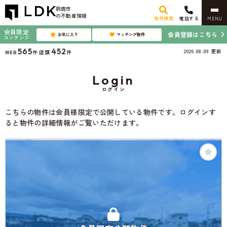
鈴鹿市
の不動産情報
物件検索
電話する
MENU
会員限定
会員登録はこちら
お気に入り
マッチング物件
コンテンツ
565
452
2026.08.09
更新
WEB
件
店頭
件
Login
ログイン
こちらの物件は会員様限定で公開している物件です。ログインす
ると物件の詳細情報がご覧いただけます。