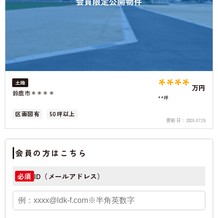
会員限定公開物件
****
土地
万円
鈴鹿市＊＊＊＊
**坪
区画図有
50坪以上
更新日：
2026.07.26
会員の方はこちら
ID（メールアドレス）
必須