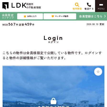
鈴鹿市
の不動産情報
物件検索
電話する
MENU
会員限定
会員登録はこちら
お気に入り
マッチング物件
コンテンツ
567
459
2026.08.10
更新
WEB
件
店頭
件
Login
ログイン
こちらの物件は会員様限定で公開している物件です。ログインす
ると物件の詳細情報がご覧いただけます。