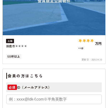
会員限定公開物件
****
土地
万円
鈴鹿市＊＊＊＊
**坪
50坪以上
更新日：
2026.04.30
会員の方はこちら
ID（メールアドレス）
必須