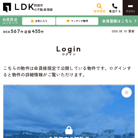
鈴鹿市
の不動産情報
物件検索
電話する
MENU
会員限定
会員登録はこちら
お気に入り
マッチング物件
コンテンツ
567
455
2026.08.10
更新
WEB
件
店頭
件
Login
ログイン
こちらの物件は会員様限定で公開している物件です。ログインす
ると物件の詳細情報がご覧いただけます。