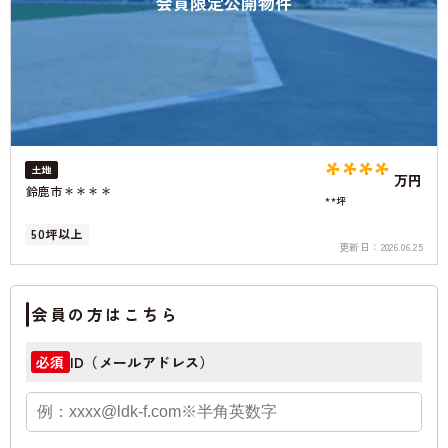
会員限定公開物件
****
土地
万円
鈴鹿市＊＊＊＊
**坪
50坪以上
更新日：
2026.06.25
会員の方はこちら
ID（メールアドレス）
必須