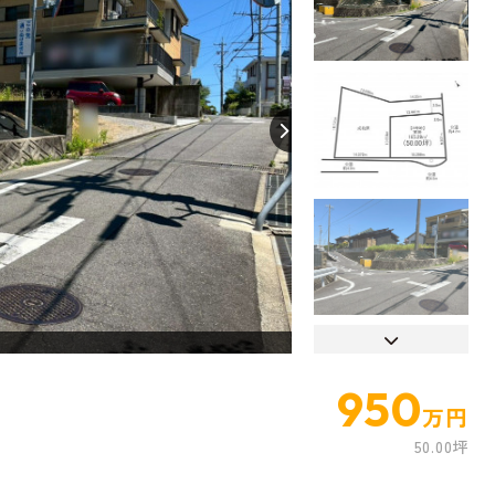
【間取り】
LDK
950
万円
50.00坪