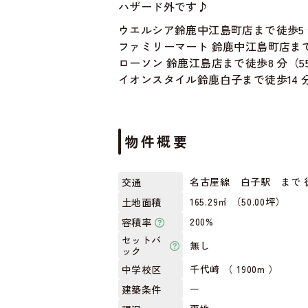
ハザード外です♪
ウエルシア鈴鹿中江島町店まで徒歩5 分
ファミリーマート 鈴鹿中江島町店まで徒
ローソン 鈴鹿江島店まで徒歩8 分（55
イオンスタイル鈴鹿白子まで徒歩14 分（
物件概要
名古屋線 白子駅 まで 徒
交通
165.29㎡ （50.00坪）
土地面積
200%
容積率
セットバ
無し
ック
千代崎 （ 1900m ）
中学校区
ー
建築条件