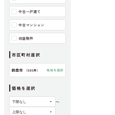
中古一戸建て
中古マンション
収益物件
市区町村選択
鈴鹿市
地域を選択
（
565件
）
【外観】
LDK
価格を選択
〜