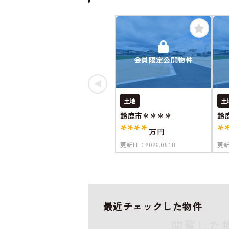
会員限定公開物件
土地
土
鈴鹿市＊＊＊＊
鈴
****
*
万円
更新日：
2026.05.18
更
最近チェックした物件
閲覧した