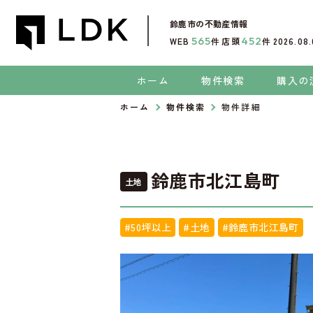
鈴鹿市
の不動産情報
565
452
WEB
件
店頭
件
2026.08
ホーム
物件検索
購入の
ホーム
物件検索
物件詳細
鈴鹿市北江島町
土地
#50坪以上
#土地
#鈴鹿市北江島町