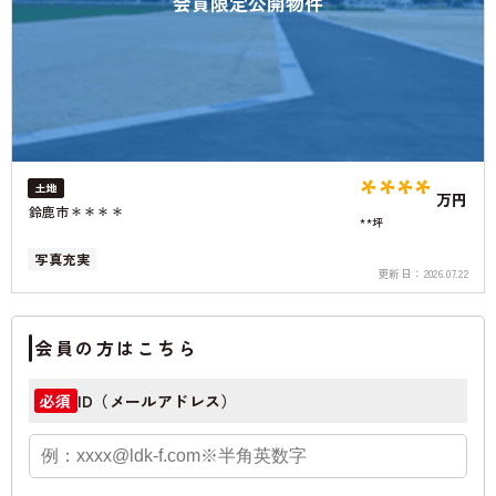
会員限定公開物件
****
土地
万円
鈴鹿市＊＊＊＊
**坪
写真充実
更新日：
2026.07.22
会員の方はこちら
ID（メールアドレス）
必須