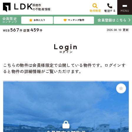
鈴鹿市
の不動産情報
物件検索
電話する
MENU
会員限定
会員登録はこちら
お気に入り
マッチング物件
コンテンツ
567
459
2026.08.10
更新
WEB
件
店頭
件
Login
ログイン
こちらの物件は会員様限定で公開している物件です。ログインす
ると物件の詳細情報がご覧いただけます。