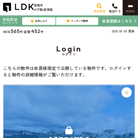
鈴鹿市
の不動産情報
物件検索
電話する
MENU
会員限定
会員登録はこちら
お気に入り
マッチング物件
コンテンツ
565
452
2026.08.09
更新
WEB
件
店頭
件
Login
ログイン
こちらの物件は会員様限定で公開している物件です。ログインす
ると物件の詳細情報がご覧いただけます。