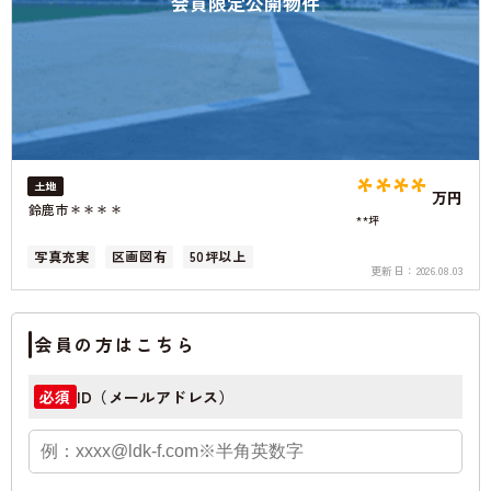
会員限定公開物件
****
土地
万円
鈴鹿市＊＊＊＊
**坪
写真充実
区画図有
50坪以上
更新日：
2026.08.03
会員の方はこちら
ID（メールアドレス）
必須