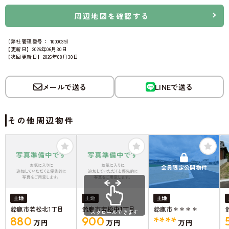
周辺地図を確認する
（弊社管理番号： 1000039）
【更新日】2026年06月30日
【次回更新日】2026年08月30日
メールで送る
LINEで送る
その他周辺物件
会員限定公開物件
土地
土地
土地
鈴鹿市若松北1丁目
鈴鹿市若松中1丁目
鈴鹿市＊＊＊＊
スクロールできます
880
900
****
万円
万円
万円