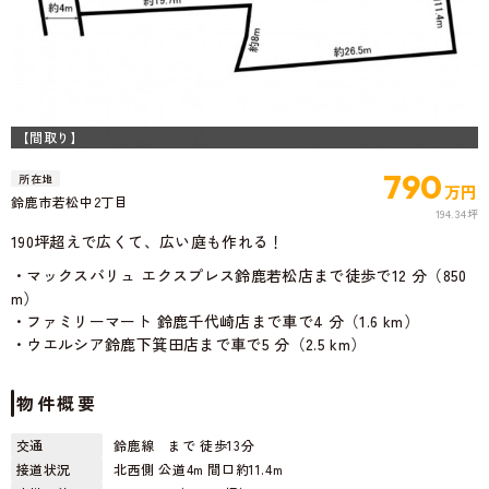
【間取り】
LDK
790
所在地
万円
鈴鹿市若松中2丁目
194.34坪
190坪超えで広くて、広い庭も作れる！
・マックスバリュ エクスプレス鈴鹿若松店まで徒歩で12 分（850
m）
・ファミリーマート 鈴鹿千代崎店まで車で4 分（1.6 km）
・ウエルシア鈴鹿下箕田店まで車で5 分（2.5 km）
物件概要
交通
鈴鹿線 まで 徒歩13分
接道状況
北西側 公道4m 間口約11.4m