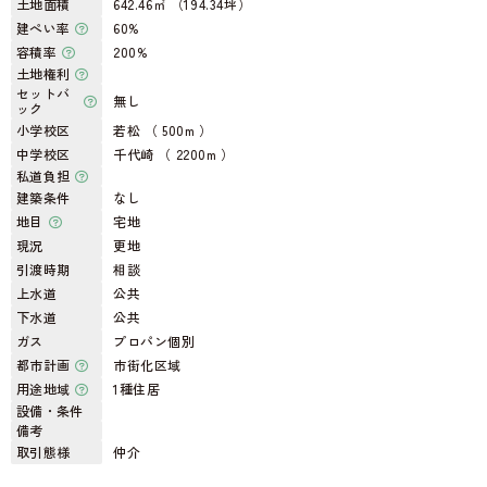
土地面積
642.46㎡ （194.34坪）
建ぺい率
60%
容積率
200%
土地権利
セットバ
無し
ック
小学校区
若松 （ 500m ）
中学校区
千代崎 （ 2200m ）
私道負担
建築条件
なし
地目
宅地
現況
更地
引渡時期
相談
上水道
公共
下水道
公共
ガス
プロパン個別
都市計画
市街化区域
用途地域
1種住居
設備・条件
備考
取引態様
仲介