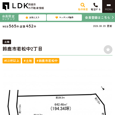
鈴鹿市
の不動産情報
物件検索
電話する
MENU
会員限定
会員登録はこちら
お気に入り
マッチング物件
コンテンツ
565
452
2026.08.09
更新
WEB
件
店頭
件
土地
鈴鹿市若松中2丁目
#50坪以上
#土地
#鈴鹿市若松中